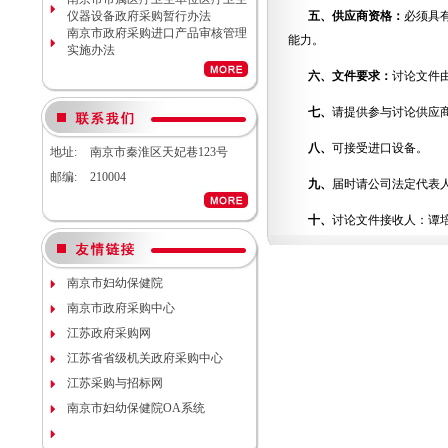
计服务调研公告
仪器设备政府采购暂行办法
五、供应商资格：
必须具
南京市妇幼保健院生命体征检测仪
南京市政府采购进口产品审核管理
项目（项目编号NJFYCG-
能力。
实施办法
2026S08）更正公告
南京市妇幼保健院实验动物单元环
六、文件要求：
讨论文件
境维持与清洁消毒系统（小鼠笼
具）项目院内咨询讨论会
七、
请提供参与讨论供应
南京市妇幼保健院医用耗材
（NJFYCG-202611）院内比选项目
八、
可接受进口设备。
地址:
南京市秦淮区天妃巷123号
通知
南京市妇幼保健院建院90周年宣传
邮编:
210004
九、
届时请公司法定代表
片视频拍摄项目调研公告
南京市妇幼保健院双源CT、3.0T核
十、
讨论文件接收人：谭培
磁等设备维保服务院内咨询讨论会
南京市妇幼保健院护理部模型项目
说明
南京市妇幼保健院减压沸腾式清洗
南京市妇幼保健院
机项目（编号：NJFYCG-
南京市政府采购中心
2025DS12）开标时间的更正通知
南京市妇幼保健院“金陵托育”微信
江苏政府采购网
运营服务项目调研公告
江苏省省级机关政府采购中心
关于南京市妇幼保健院病理科送第
三方检测（NJFYCG-202543）院内
江苏采购与招标网
比选项目的通知
南京市妇幼保健院OA系统
南京市妇幼保健院运动测评工具
（心肺运动测试系统）院内咨询讨
论会