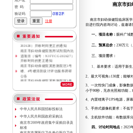
用户名:
南京市妇
密 码:
验证码:
南京市妇幼保健院临床医学
注册
目进行院内咨询讨论，兹邀请
南京市妇幼保健院母乳库信息管理
一、项目名称：
眼科广域
系统院内比选项目（NJFYCG-
202628）开标时间更正的通知
二、预算总价：
230
万
元（
南京市妇幼保健院医用试剂院内比
选项目（编号：NJFYCG-202627）
三、项目需求：
开标时间的更正通知
南京市妇幼保健院莫愁路院区3号
1
、
基本要求：适用于新生
楼、4号楼消防设计评估服务调研
公告
2
、最大可视角≥
130
度；能够
南京市妇幼保健院莫愁路院区3号
楼、4号楼消防安全评估服务调研
3
、一次性快门成像，影像数
公告
小于
90
秒，无赤光照相功能，
南京市妇幼保健院丁家庄院区病理
科密集架项目现场勘察调研邀请
4
、内置锂离子
UPS
电源，屏
南京市妇幼保健院院内专项资金结
5
、手持式摄像机要求：不低
中华人民共和国招标投标法
余情况专项审计服务调研公告
南京市妇幼保健院数字化血管造影
中华人民共和国政府采购法
6
、主机软件功能：有数据库
机维保项目（项目编号NJFYCG-
南京市2009年政府集中采购目录及
2026S10）更正公告
四、讨论时间地点：
2023
标准
南京市妇幼保健院院内工程结算审
南京市市属医疗卫生单位医疗卫生