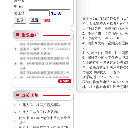
用户名:
密 码:
验证码:
南京市妇幼保健院设备科（以
注册
论，兹邀请符合资格条件的供
南京市妇幼保健院母乳库信息管理
1、项目名称：全自动生化分
系统院内比选项目（NJFYCG-
2、预算价格：全自动生化分析仪
202628）开标时间更正的通知
3、讨论时间：2019年7月26
南京市妇幼保健院医用试剂院内比
4、供应商资格：必须具有国
选项目（编号：NJFYCG-202627）
力。
开标时间的更正通知
5、讨论文件由商务、技术两
南京市妇幼保健院莫愁路院区3号
6、届时请公司法定代表人或
楼、4号楼消防设计评估服务调研
以上若有变更将通过原公告媒
公告
告。如果没有及时关注本网公
南京市妇幼保健院莫愁路院区3号
讨论文件接收人：叶友巧
楼、4号楼消防安全评估服务调研
联系电话：025-52226151
公告
医院纪委监督电话：025-52226
南京市妇幼保健院丁家庄院区病理
地 址：南京市秦淮区天妃巷1
科密集架项目现场勘察调研邀请
南京市妇幼保健院院内专项资金结
余情况专项审计服务调研公告
南京市妇幼保健院数字化血管造影
中华人民共和国招标投标法
机维保项目（项目编号NJFYCG-
中华人民共和国政府采购法
2026S10）更正公告
南京市2009年政府集中采购目录及
南京市妇幼保健院院内工程结算审
标准
计服务调研公告
南京市市属医疗卫生单位医疗卫生