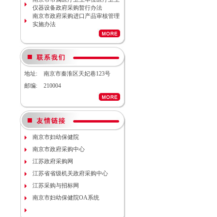
南京市妇幼保健院生命体征检测仪
仪器设备政府采购暂行办法
项目（项目编号NJFYCG-
南京市政府采购进口产品审核管理
2026S08）更正公告
实施办法
南京市妇幼保健院实验动物单元环
境维持与清洁消毒系统（小鼠笼
具）项目院内咨询讨论会
南京市妇幼保健院医用耗材
（NJFYCG-202611）院内比选项目
通知
地址:
南京市秦淮区天妃巷123号
南京市妇幼保健院建院90周年宣传
片视频拍摄项目调研公告
邮编:
210004
南京市妇幼保健院双源CT、3.0T核
磁等设备维保服务院内咨询讨论会
南京市妇幼保健院护理部模型项目
说明
南京市妇幼保健院减压沸腾式清洗
机项目（编号：NJFYCG-
南京市妇幼保健院
2025DS12）开标时间的更正通知
南京市政府采购中心
南京市妇幼保健院“金陵托育”微信
运营服务项目调研公告
江苏政府采购网
关于南京市妇幼保健院病理科送第
江苏省省级机关政府采购中心
三方检测（NJFYCG-202543）院内
比选项目的通知
江苏采购与招标网
南京市妇幼保健院运动测评工具
南京市妇幼保健院OA系统
（心肺运动测试系统）院内咨询讨
论会
关于南京市妇幼保健院胎儿监护仪