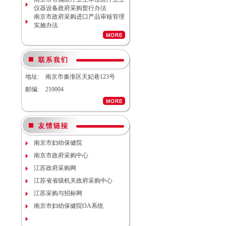
南京市妇幼保健院院内工程结算审
仪器设备政府采购暂行办法
计服务调研公告
南京市政府采购进口产品审核管理
南京市妇幼保健院生命体征检测仪
实施办法
项目（项目编号NJFYCG-
2026S08）更正公告
南京市妇幼保健院实验动物单元环
境维持与清洁消毒系统（小鼠笼
具）项目院内咨询讨论会
南京市妇幼保健院医用耗材
地址:
南京市秦淮区天妃巷123号
（NJFYCG-202611）院内比选项目
通知
邮编:
210004
南京市妇幼保健院建院90周年宣传
片视频拍摄项目调研公告
南京市妇幼保健院双源CT、3.0T核
磁等设备维保服务院内咨询讨论会
南京市妇幼保健院护理部模型项目
说明
南京市妇幼保健院
南京市妇幼保健院减压沸腾式清洗
南京市政府采购中心
机项目（编号：NJFYCG-
2025DS12）开标时间的更正通知
江苏政府采购网
南京市妇幼保健院“金陵托育”微信
江苏省省级机关政府采购中心
运营服务项目调研公告
关于南京市妇幼保健院病理科送第
江苏采购与招标网
三方检测（NJFYCG-202543）院内
南京市妇幼保健院OA系统
比选项目的通知
南京市妇幼保健院运动测评工具
（心肺运动测试系统）院内咨询讨