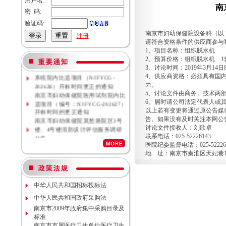
用户名:
南
密 码:
验证码:
南京市妇幼保健院设备科（以
注册
请符合资格条件的供应商参与
1、项目名称：组织脱水机
2、预算价格：组织脱水机 1
南京市妇幼保健院母乳库信息管理
3、讨论时间：2019年3月1
系统院内比选项目（NJFYCG-
4、供应商资格：必须具有国
202628）开标时间更正的通知
力。
南京市妇幼保健院医用试剂院内比
5、讨论文件由商务、技术两
选项目（编号：NJFYCG-202627）
6、届时请公司法定代表人或
开标时间的更正通知
以上若有变更将通过原公告媒
南京市妇幼保健院莫愁路院区3号
告。如果没有及时关注本网公
楼、4号楼消防设计评估服务调研
讨论文件接收人：刘欣卓
公告
联系电话：025-52226143
南京市妇幼保健院莫愁路院区3号
医院纪委监督电话：025-52226
楼、4号楼消防安全评估服务调研
地 址：南京市秦淮区天妃巷1
公告
南京市妇幼保健院丁家庄院区病理
科密集架项目现场勘察调研邀请
中华人民共和国招标投标法
南京市妇幼保健院院内专项资金结
余情况专项审计服务调研公告
中华人民共和国政府采购法
南京市妇幼保健院数字化血管造影
南京市2009年政府集中采购目录及
机维保项目（项目编号NJFYCG-
标准
2026S10）更正公告
南京市市属医疗卫生单位医疗卫生