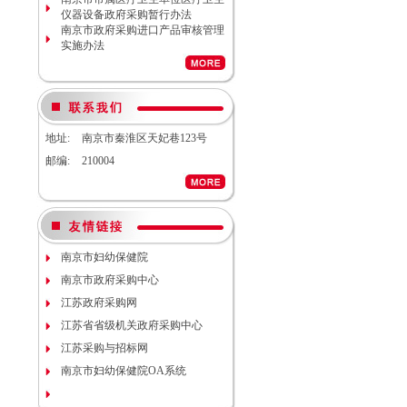
计服务调研公告
仪器设备政府采购暂行办法
南京市妇幼保健院生命体征检测仪
南京市政府采购进口产品审核管理
项目（项目编号NJFYCG-
实施办法
2026S08）更正公告
南京市妇幼保健院实验动物单元环
境维持与清洁消毒系统（小鼠笼
具）项目院内咨询讨论会
南京市妇幼保健院医用耗材
（NJFYCG-202611）院内比选项目
地址:
南京市秦淮区天妃巷123号
通知
邮编:
210004
南京市妇幼保健院建院90周年宣传
片视频拍摄项目调研公告
南京市妇幼保健院双源CT、3.0T核
磁等设备维保服务院内咨询讨论会
南京市妇幼保健院护理部模型项目
说明
南京市妇幼保健院减压沸腾式清洗
南京市妇幼保健院
机项目（编号：NJFYCG-
南京市政府采购中心
2025DS12）开标时间的更正通知
南京市妇幼保健院“金陵托育”微信
江苏政府采购网
运营服务项目调研公告
江苏省省级机关政府采购中心
关于南京市妇幼保健院病理科送第
三方检测（NJFYCG-202543）院内
江苏采购与招标网
比选项目的通知
南京市妇幼保健院OA系统
南京市妇幼保健院运动测评工具
（心肺运动测试系统）院内咨询讨