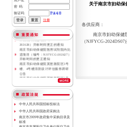
用户名:
关于南京市妇幼保健
密 码:
验证码:
注册
各供应商：
南京市妇幼保健院母乳库信息管理
南京市妇幼保健
系统院内比选项目（NJFYCG-
（NJFYCG-2024DS07)
202628）开标时间更正的通知
南京市妇幼保健院医用试剂院内比
选项目（编号：NJFYCG-202627）
开标时间的更正通知
南京市妇幼保健院莫愁路院区3号
楼、4号楼消防设计评估服务调研
公告
南京市妇幼保健院莫愁路院区3号
楼、4号楼消防安全评估服务调研
公告
南京市妇幼保健院丁家庄院区病理
科密集架项目现场勘察调研邀请
南京市妇幼保健院院内专项资金结
中华人民共和国招标投标法
余情况专项审计服务调研公告
南京市妇幼保健院数字化血管造影
中华人民共和国政府采购法
机维保项目（项目编号NJFYCG-
南京市2009年政府集中采购目录及
2026S10）更正公告
标准
南京市妇幼保健院院内工程结算审
南京市市属医疗卫生单位医疗卫生