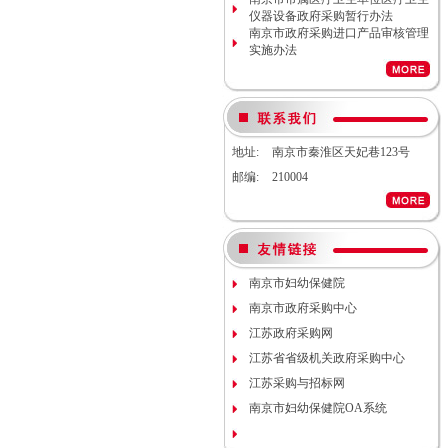
南京市妇幼保健院院内工程结算审
仪器设备政府采购暂行办法
计服务调研公告
南京市政府采购进口产品审核管理
南京市妇幼保健院生命体征检测仪
实施办法
项目（项目编号NJFYCG-
2026S08）更正公告
南京市妇幼保健院实验动物单元环
境维持与清洁消毒系统（小鼠笼
具）项目院内咨询讨论会
南京市妇幼保健院医用耗材
地址:
南京市秦淮区天妃巷123号
（NJFYCG-202611）院内比选项目
通知
邮编:
210004
南京市妇幼保健院建院90周年宣传
片视频拍摄项目调研公告
南京市妇幼保健院双源CT、3.0T核
磁等设备维保服务院内咨询讨论会
南京市妇幼保健院护理部模型项目
说明
南京市妇幼保健院
南京市妇幼保健院减压沸腾式清洗
机项目（编号：NJFYCG-
南京市政府采购中心
2025DS12）开标时间的更正通知
江苏政府采购网
南京市妇幼保健院“金陵托育”微信
运营服务项目调研公告
江苏省省级机关政府采购中心
关于南京市妇幼保健院病理科送第
江苏采购与招标网
三方检测（NJFYCG-202543）院内
南京市妇幼保健院OA系统
比选项目的通知
南京市妇幼保健院运动测评工具
（心肺运动测试系统）院内咨询讨