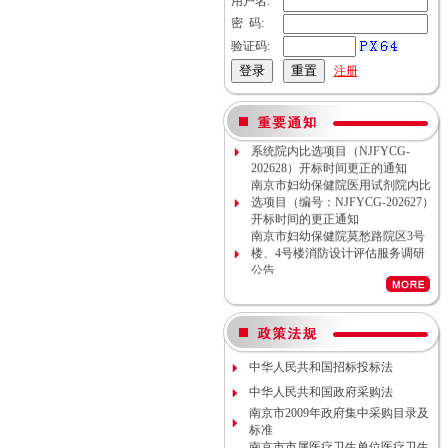
用户名:
密 码:
验证码:
注册
南京市妇幼保健院母乳库信息管理
系统院内比选项目（NJFYCG-
202628）开标时间更正的通知
南京市妇幼保健院医用试剂院内比
选项目（编号：NJFYCG-202627）
开标时间的更正通知
南京市妇幼保健院莫愁路院区3号
楼、4号楼消防设计评估服务调研
公告
南京市妇幼保健院莫愁路院区3号
楼、4号楼消防安全评估服务调研
公告
南京市妇幼保健院丁家庄院区病理
科密集架项目现场勘察调研邀请
南京市妇幼保健院院内专项资金结
中华人民共和国招标投标法
余情况专项审计服务调研公告
中华人民共和国政府采购法
南京市妇幼保健院数字化血管造影
南京市2009年政府集中采购目录及
机维保项目（项目编号NJFYCG-
标准
2026S10）更正公告
南京市市属医疗卫生单位医疗卫生