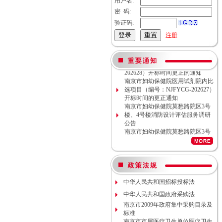
用户名:
密 码:
验证码:
注册
南京市妇幼保健院母乳库信息管理
系统院内比选项目（NJFYCG-
202628）开标时间更正的通知
南京市妇幼保健院医用试剂院内比
选项目（编号：NJFYCG-202627）
开标时间的更正通知
南京市妇幼保健院莫愁路院区3号
楼、4号楼消防设计评估服务调研
公告
南京市妇幼保健院莫愁路院区3号
楼、4号楼消防安全评估服务调研
公告
南京市妇幼保健院丁家庄院区病理
科密集架项目现场勘察调研邀请
南京市妇幼保健院院内专项资金结
余情况专项审计服务调研公告
中华人民共和国招标投标法
南京市妇幼保健院数字化血管造影
中华人民共和国政府采购法
机维保项目（项目编号NJFYCG-
2026S10）更正公告
南京市2009年政府集中采购目录及
南京市妇幼保健院院内工程结算审
标准
计服务调研公告
南京市市属医疗卫生单位医疗卫生