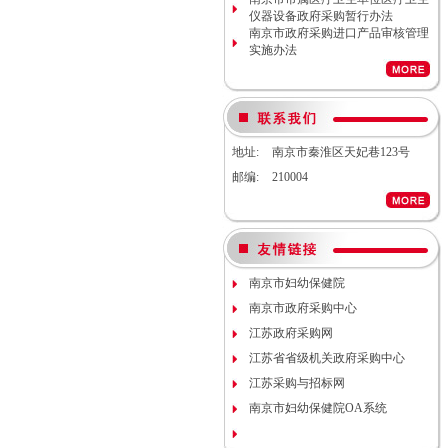
南京市妇幼保健院生命体征检测仪
仪器设备政府采购暂行办法
项目（项目编号NJFYCG-
南京市政府采购进口产品审核管理
2026S08）更正公告
实施办法
南京市妇幼保健院实验动物单元环
境维持与清洁消毒系统（小鼠笼
具）项目院内咨询讨论会
南京市妇幼保健院医用耗材
（NJFYCG-202611）院内比选项目
通知
地址:
南京市秦淮区天妃巷123号
南京市妇幼保健院建院90周年宣传
邮编:
210004
片视频拍摄项目调研公告
南京市妇幼保健院双源CT、3.0T核
磁等设备维保服务院内咨询讨论会
南京市妇幼保健院护理部模型项目
说明
南京市妇幼保健院减压沸腾式清洗
南京市妇幼保健院
机项目（编号：NJFYCG-
2025DS12）开标时间的更正通知
南京市政府采购中心
南京市妇幼保健院“金陵托育”微信
江苏政府采购网
运营服务项目调研公告
关于南京市妇幼保健院病理科送第
江苏省省级机关政府采购中心
三方检测（NJFYCG-202543）院内
江苏采购与招标网
比选项目的通知
南京市妇幼保健院运动测评工具
南京市妇幼保健院OA系统
（心肺运动测试系统）院内咨询讨
论会