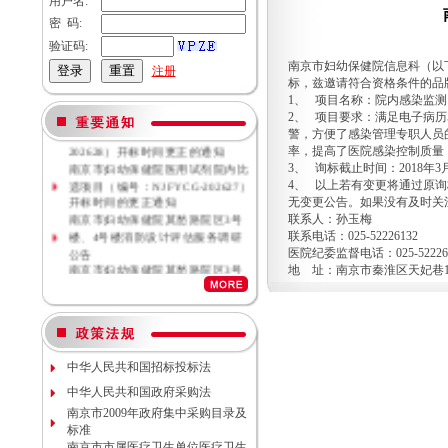
用户名:
密 码:
验证码:
南京市妇幼保健院信息科（以
注册
标，兹邀请符合资格条件的品
1、 项目名称：院内感染监测
南京市妇幼保健院母乳库信息管理
2、 项目要求：满足电子病
系统院内比选项目（NJFYCG-
警，方便了感染管理专职人员
202628）开标时间更正的通知
率，提高了医院感染控制质量
南京市妇幼保健院医用试剂院内比
3、 询标截止时间：2018年
选项目（编号：NJFYCG-202627）
4、 以上若有变更将通过原
开标时间的更正通知
无变更公告。如果没有及时关
南京市妇幼保健院莫愁路院区3号
联系人：孙玉梅
楼、4号楼消防设计评估服务调研
联系电话：025-52226132
公告
医院纪委监督电话：025-52226
南京市妇幼保健院莫愁路院区3号
地 址：南京市秦淮区天妃巷1
楼、4号楼消防安全评估服务调研
公告
南京市妇幼保健院丁家庄院区病理
科密集架项目现场勘察调研邀请
南京市妇幼保健院院内专项资金结
余情况专项审计服务调研公告
中华人民共和国招标投标法
南京市妇幼保健院数字化血管造影
中华人民共和国政府采购法
机维保项目（项目编号NJFYCG-
南京市2009年政府集中采购目录及
2026S10）更正公告
标准
南京市妇幼保健院院内工程结算审
南京市市属医疗卫生单位医疗卫生