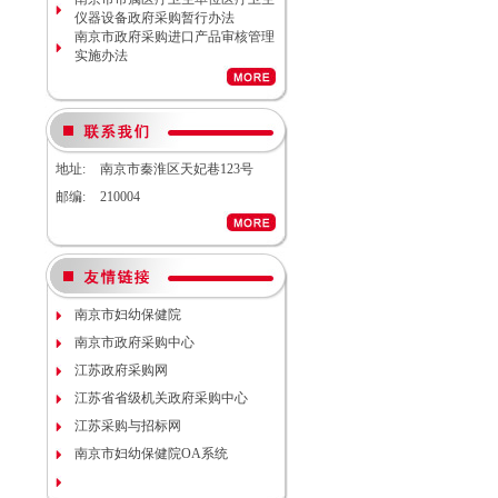
计服务调研公告
仪器设备政府采购暂行办法
南京市妇幼保健院生命体征检测仪
南京市政府采购进口产品审核管理
项目（项目编号NJFYCG-
实施办法
2026S08）更正公告
南京市妇幼保健院实验动物单元环
境维持与清洁消毒系统（小鼠笼
具）项目院内咨询讨论会
南京市妇幼保健院医用耗材
（NJFYCG-202611）院内比选项目
地址:
南京市秦淮区天妃巷123号
通知
南京市妇幼保健院建院90周年宣传
邮编:
210004
片视频拍摄项目调研公告
南京市妇幼保健院双源CT、3.0T核
磁等设备维保服务院内咨询讨论会
南京市妇幼保健院护理部模型项目
说明
南京市妇幼保健院减压沸腾式清洗
南京市妇幼保健院
机项目（编号：NJFYCG-
2025DS12）开标时间的更正通知
南京市政府采购中心
南京市妇幼保健院“金陵托育”微信
江苏政府采购网
运营服务项目调研公告
江苏省省级机关政府采购中心
关于南京市妇幼保健院病理科送第
三方检测（NJFYCG-202543）院内
江苏采购与招标网
比选项目的通知
南京市妇幼保健院OA系统
南京市妇幼保健院运动测评工具
（心肺运动测试系统）院内咨询讨
论会