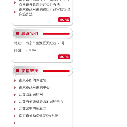
南京市妇幼保健院院内工程结算审
仪器设备政府采购暂行办法
计服务调研公告
南京市政府采购进口产品审核管理
南京市妇幼保健院生命体征检测仪
实施办法
项目（项目编号NJFYCG-
2026S08）更正公告
南京市妇幼保健院实验动物单元环
境维持与清洁消毒系统（小鼠笼
具）项目院内咨询讨论会
南京市妇幼保健院医用耗材
地址:
南京市秦淮区天妃巷123号
（NJFYCG-202611）院内比选项目
邮编:
210004
通知
南京市妇幼保健院建院90周年宣传
片视频拍摄项目调研公告
南京市妇幼保健院双源CT、3.0T核
磁等设备维保服务院内咨询讨论会
南京市妇幼保健院护理部模型项目
说明
南京市妇幼保健院
南京市妇幼保健院减压沸腾式清洗
南京市政府采购中心
机项目（编号：NJFYCG-
2025DS12）开标时间的更正通知
江苏政府采购网
南京市妇幼保健院“金陵托育”微信
江苏省省级机关政府采购中心
运营服务项目调研公告
江苏采购与招标网
关于南京市妇幼保健院病理科送第
三方检测（NJFYCG-202543）院内
南京市妇幼保健院OA系统
比选项目的通知
南京市妇幼保健院运动测评工具