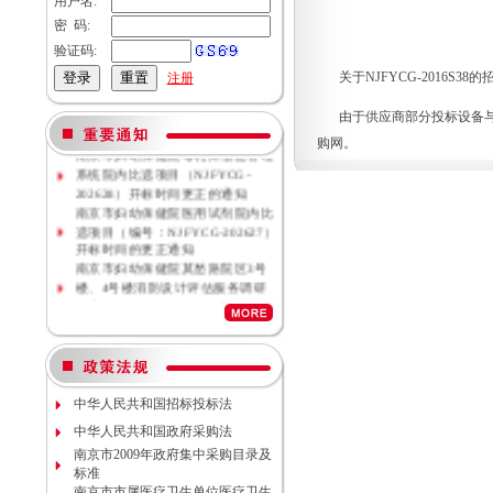
用户名:
密 码:
验证码:
关于NJFYCG-2016S
注册
由于供应商部分投标设备
购网。
南京市妇幼保健院母乳库信息管理
系统院内比选项目（NJFYCG-
202628）开标时间更正的通知
南京市妇幼保健院医用试剂院内比
选项目（编号：NJFYCG-202627）
开标时间的更正通知
南京市妇幼保健院莫愁路院区3号
楼、4号楼消防设计评估服务调研
公告
南京市妇幼保健院莫愁路院区3号
楼、4号楼消防安全评估服务调研
公告
南京市妇幼保健院丁家庄院区病理
科密集架项目现场勘察调研邀请
中华人民共和国招标投标法
南京市妇幼保健院院内专项资金结
余情况专项审计服务调研公告
中华人民共和国政府采购法
南京市妇幼保健院数字化血管造影
南京市2009年政府集中采购目录及
机维保项目（项目编号NJFYCG-
标准
2026S10）更正公告
南京市市属医疗卫生单位医疗卫生