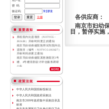
用户名:
密 码:
验证码:
各供应商：
注册
南京市妇幼保
目，暂停实施
南京市妇幼保健院母乳库信息管理
系统院内比选项目（NJFYCG-
202628）开标时间更正的通知
南京市妇幼保健院医用试剂院内比
选项目（编号：NJFYCG-202627）
开标时间的更正通知
南京市妇幼保健院莫愁路院区3号
楼、4号楼消防设计评估服务调研
公告
南京市妇幼保健院莫愁路院区3号
楼、4号楼消防安全评估服务调研
公告
南京市妇幼保健院丁家庄院区病理
科密集架项目现场勘察调研邀请
南京市妇幼保健院院内专项资金结
中华人民共和国招标投标法
余情况专项审计服务调研公告
中华人民共和国政府采购法
南京市妇幼保健院数字化血管造影
南京市2009年政府集中采购目录及
机维保项目（项目编号NJFYCG-
标准
2026S10）更正公告
南京市市属医疗卫生单位医疗卫生