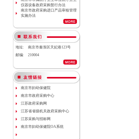
南京市妇幼保健院院内工程结算审
仪器设备政府采购暂行办法
计服务调研公告
南京市政府采购进口产品审核管理
南京市妇幼保健院生命体征检测仪
实施办法
项目（项目编号NJFYCG-
2026S08）更正公告
南京市妇幼保健院实验动物单元环
境维持与清洁消毒系统（小鼠笼
具）项目院内咨询讨论会
南京市妇幼保健院医用耗材
地址:
南京市秦淮区天妃巷123号
（NJFYCG-202611）院内比选项目
通知
邮编:
210004
南京市妇幼保健院建院90周年宣传
片视频拍摄项目调研公告
南京市妇幼保健院双源CT、3.0T核
磁等设备维保服务院内咨询讨论会
南京市妇幼保健院护理部模型项目
说明
南京市妇幼保健院
南京市妇幼保健院减压沸腾式清洗
南京市政府采购中心
机项目（编号：NJFYCG-
2025DS12）开标时间的更正通知
江苏政府采购网
南京市妇幼保健院“金陵托育”微信
江苏省省级机关政府采购中心
运营服务项目调研公告
关于南京市妇幼保健院病理科送第
江苏采购与招标网
三方检测（NJFYCG-202543）院内
南京市妇幼保健院OA系统
比选项目的通知
南京市妇幼保健院运动测评工具
（心肺运动测试系统）院内咨询讨